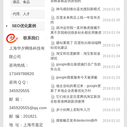
容根基都是伪原创的
· 酒店、食品
神马搜刮推出蓝光搜刮新模式
2018.01.05
· 代理、人才
百度未来商店上线一年宣布关
2018.01.05
闭
SEO优化案例
就冲这些我一直对雅虎搜藏不
离不弃我相信很多站长都在用雅虎
2018.01.04
搜
联系我们
建站重视了 百度给出移动端网
2018.01.04
站优化建议
上海华夕网络科技有
淘宝和百度解禁：淘宝客前途
2018.01.04
限公司
堪忧
google推出新措施打击广告欺
咨询热线：
2018.01.04
诈点击
17349788820
google搜索服务今天被屏蔽
2018.01.03
咨询 Q Q：
做企业站的看过来：google更
2018.01.03
345920555
新了本地企业质量优化方针
它们依次是百度腾讯淘宝新浪
邮 箱：
2018.01.03
谷歌香港网易新浪微博
345920555@qq.com
岁小伙网上卖鞋年入万
2018.01.03
邮 编：201821
搜狐畅言发布dedecms插件
2018.01.02
地 址：上海市嘉定