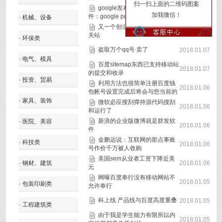
扫一扫上面的二维码图案
google发布官方wordpress插
2018.01.07
加我微信！
件：google publisher plugin
· 机械、设备
又一个创业项目掉败：爱库网
2018.01.07
关站
· 环保类
盗取万个qq号 卖了
2018.01.07
· 电气、模具
百度sitemap东西已支持移动站
2018.01.07
的提交和收录
· 投资、贸易
利用方法也很简单注册百度钱
2018.01.06
包帐号设置完成后将会与您当前的
· 家具、装饰
微软必应搜刮撑持源代码搜刮
2018.01.06
和运行了
新浪的企业版微博就是群发软
· 医院、美容
2018.01.06
件
金鹏远说：互联网的那点事账
· 科技类
2018.01.06
号作价千万被人收购
美国sem从业者工资下降近美
· 钢材、建筑
2018.01.06
元
网曝百度奉行没有移动网站不
2018.01.05
· 包装印刷类
允许奉行
科上线 产品线与百度高度重叠
2018.01.05
· 工程建筑类
由于我是学生能力有限所以内
2018.01.05