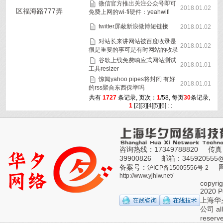
微信官方推出关注公众号即可
2018.01.02
区福海路777弄
免费上网的wi-fi硬件：yeahwifi
twitter屏蔽新浪微博短链接
2018.01.02
对站长来讲网站被百度收录是
2018.01.02
很是重要的事可是有时网站的收录
谷歌上线免费响应式网站测试
2018.01.01
工具resizer
惊闻yahoo pipes将封闭 有好
2018.01.01
的rss聚合东西保举吗
共有
1727
条记录, 页次：
1
/58, 每页
30
条记录,
1
[
2
][
3
][
4
][
5
][
6
]
:
:
咨询热线：17349788820
传真
39900826
邮箱：345920555@
备案号：
沪ICP备15005556号-2
http://www.yjhlw.net/
copyri
2020 P
上海华
公司 all 
reserv