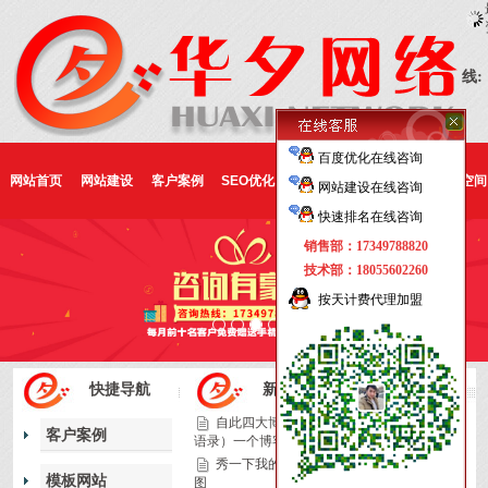
线:
百度优化在线咨询
网站首页
网站建设
客户案例
SEO优化
快速排名
400电话
域名空间
网站建设在线咨询
快速排名在线咨询
销售部：17349788820
技术部：18055602260
按天计费代理加盟
1
2
3
4
快捷导航
新闻资讯
自此四大博客（主博微博文摘
2018.01.08
客户案例
语录）一个博客大全一个
秀一下我的google自定义背景
2018.01.07
模板网站
图